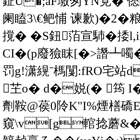
鉦U�;aF璷匆YN党� 僁鑣
阑瞌3\€鲃悑 谏歉)�2�粮
撹� �S鈕萡宣馷�捼l,i
CI�(p廢獫眜[�>譖┻噣�
罚g!潇縨ˉ榪闅:fRO宅站d
芏o� d�娧(� 筠 
劑鞍@葔0阾K"I%煙橏礄E
窺\v[g輨捻蘑&�