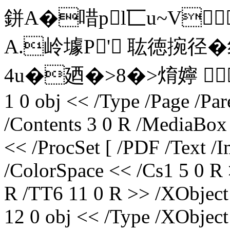
鉼A�唶pl匸u~V
A.岭壉P' 耾徳捥径�
4u�廼�>8�>焴嬣 K
1 0 obj << /Type /Page /Par
/Contents 3 0 R /MediaBox 
<< /ProcSet [ /PDF /Text /
/ColorSpace << /Cs1 5 0 R 
R /TT6 11 0 R >> /XObject
12 0 obj << /Type /XObject