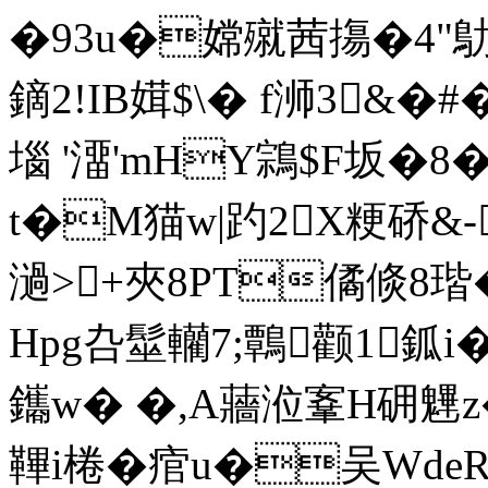
�93u�嫦殧茜摥�4"鳨
鏑2!IB媶$\� f浉3&�
堖 '澑'mHY鶎$F坂�8
t�M猫w|趵2X粳硚&-
濄>+夾8PT僪倐8瑎�
Hpg叴髽轥7;鷣颧1鈲
鑴w� �,A蘠涖鞌H砽魓z�
鞸i棬�痯u�吴WdeR