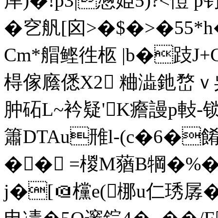
庠)�!p3|懑姫5)?<愷 
�穵舤[囟>�$�>�55*
Cm*艒鲣徃柩 |b�跂J+C
棏傢廕僁X2 粬澁釶嵍ｖ
肿砳L~衿疑'K癚謾p軙-锁
簫DTAu雃l-(c�6�餚
�� =椶M蕕B犅�%�
j�[＠欓e(梛u仁琇孱�