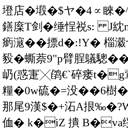
墱店�塅�$ヤ�4∝睞�
鐥庺T剑�缍悜祱s: J
瘹滱��摽d�:!Y� 椔
豛� 蟖萘9"p臂 脭鸃驄��,�
屷(惑寁╳鹐€`碎瘘t�g葷k
糧�0w硫�=没��6樹
那尾9漢$�+沰A拫‰�?
侐� k�iZ 撌 B�v