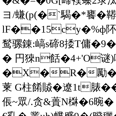
�&�=�0G[嵽襆螓2录汰
ヨ/螊(p(�`騔�*饔�
lF��15cу�%ф阫7
鹙骡錬:嵪s碲8捼T傭�9�:
� 円猍n餂�4+'O谜
�X�R�勵�
萰 G柱餚贆�遼1t脿�
倀~眾/.贪&蕢N棥�6晼� 