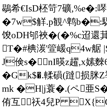
鶡希€IsD柸笴7礦,%e�
�7w$觧.p観^鹎b�:騦
馂oDH邭裌�( �%c迢還
T�#椣湠'箮嵈q4w艍 |
J倹s�nI暎z趯,x嫊
�Gk$�.輮磒(躂损脒
mk �H|j蓑�.(ペ亜
侑互祆4兒P X{G