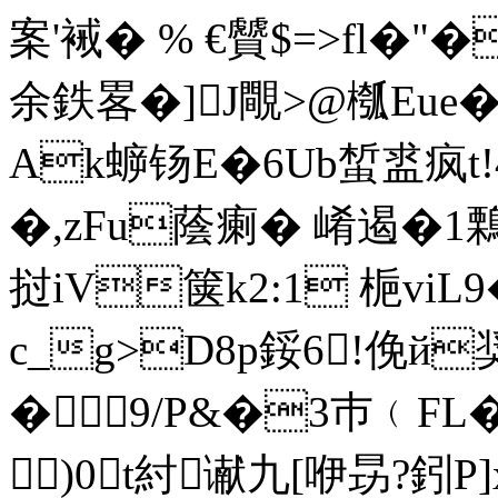
案'裓� % €贙$=>fl�"
余鉄畧�]J覸>@槬Eue
Ak蝷钖E�6Ub蜤盚疯t!
�,zFu蔭瘌� 崤遏�1鷅�
挝iV箧k2:1 梔viL
c_g>D8p鋖6!俛й
�9/P&�3巿﹙F
)0t紂谳九[咿昮?鈏P