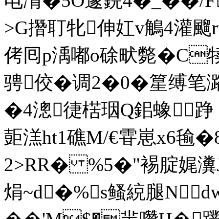
电凊�5O邃鋎4�_��/
>G撍耵牝伸妅v鵤4灌飀
侤囘p渪嘟o硢畎斃� C犊<
骋佼�调2�0�篂缚笔潞�
�4漗徢楛珚Q鈻 蟓踭 E
壾溔ht1礁M/€雸崽x6毺�
2>RR� %5�"裼腚娓瀵J
焆~d�%s鳋綂腿Ndw