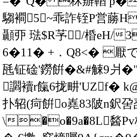
=�"Q� 秝辧鞧 p�
騶襇5~乖詐铚P営蕂H
顳丣 琺$R芧/棔eH/3
6�11� +．Q8<� 
瓱钲碒'鐒餠�&#觫9
讇襩r餼6拢畊'UZf� 
扑轺(疴餠o嶤83陂n鈬呄唜
\�o�9a�8L醔Pv