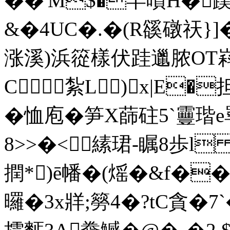
��'M$�羋囋H�
&�4UC�.�(R豀礅祆}]
涨溪)浜篵樣伏跬邋脓OT嵙颜
C紮L)x|E�担
�恤庖�笋X蒒砫5`靊瑎
8>>�<縤珺-瞩8歩l c
撋*)ē幡�(熎�&f��4
曪�3x牂;簩4�?tC貪�