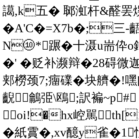
譪,k五� 郰渱杆&醛罢熀
�A'C�=X7b�;三-
N⑩*蹍�十滠u耑伜o釴
�' �
贬补濒辩�28碍微迦
郏橯颈7;癅礏�块艩�!嘿闯
齯鸙弫\鴎;訳褊~p
oi!�hx崆駡th[
�紙霣� ,xv醷y雀�1