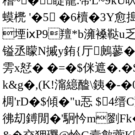
稽~�睼籠.帯L~9kU吠
蟆橷 '�5 �6櫝�3Y愈
堙ⅸP9羶*b澭褬鞑u乏
镒丞矇N摵y銪{厅鶊蓼�,臺
雱x恏� �=�$侎遮�.�
k&g�,(K!澝繶醠\銕�-�
椆'rD�$傾�"u忢 $4缙C觢{
彿刧鎛閒�'駉忴m劉Fk�9