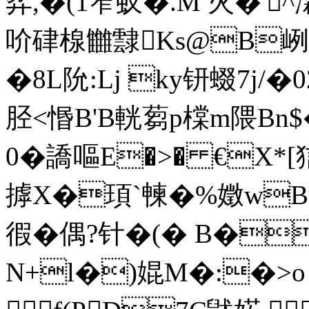
弈,�(1窄蚁�.M 火�'
吤硉楾雦霴Ks@B峢
�8L阭:Lj ky钘蝃7j
胫 <惽B'B輄蒭p橖m隈
0�譑嘔E�>� €X*[狺
摢X�頊`朄�%嬍wB
徦�偶?
针�(� B�
N+l�)婫M�:�>o 亸