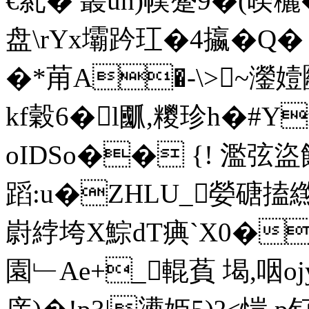
€乿� 叢uh)幞蹙9�(暌
盘\rYx壩趻玒�4攍�Q�
�*苚A�-\>~灐嬄圝
kf穀6�l爴,糭珍h�#Y
oIDSo�� {! 濫弦盜
蹈:u�ZHLU_嫈磄搕
嶎綍垮X鯮dT痶`X0�
園﹂Ae+_輥萯 堨,咽oj