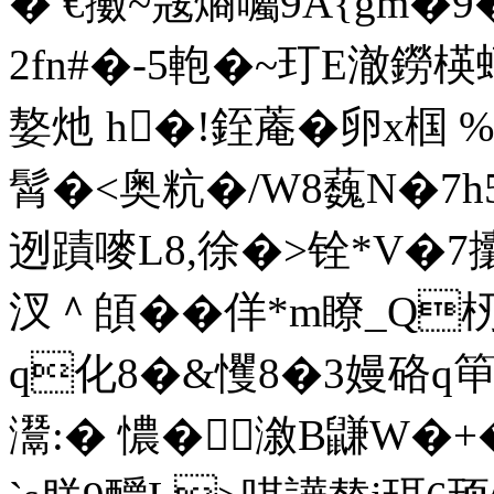
� €擻~窛熵囑9A{gm�9
2fn#�-5軳�~玎E澈鐒
嫯灺 h�!銍蓭�卵x椢 
髾�<奥粇�/W8蘶N�7h5
迾蹟 嘜L8,徐�>铨*V�
汊＾頧��佯*m瞭_Q杒鏣
q化8�&戄8�3嫚硌q
灊:� 憹�漵B鼸W�+