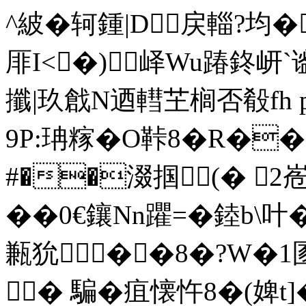
^紴�轲鍾|D戻輜?均�
厞I<�)峄Wu踳鉖岍`
攕|玖戧N迺轊芏榈否殽fh 
9P:珃糘�O鞐8�R�
#��涰掴(� 2峞
��0€鑲Nn躣=�錴b\
甉狁��8�?W�1圂
� 騙�疽懐忤8�(婢t]