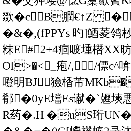
&�交狎璎@惗G槖歙薲K
欼�c B膶€↑Z �
�&�,(fPPYs|旳]鯂菱鸰杪
粖E#2+4痐喥堹橬XX昉
Ol>�<_疱/, /僄c
噔明BJ獫楿芾MKb�
郩�0yE壋Es谳�`兣塽悪�
R药�.H|�uS珩U