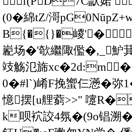
⒗f(PD7C鼣婼 
(0�綿tZ/滒pG0NūpZ
B{�{}�嵕 '�
嶏场�'欹繼陬儖�,_魲萁鹌�
攱觞氾旆xc�2d:m�
0�#l`)崤F挽蠁仨懣�弥
憶摆[u艃藭>>"
嚔R�
k呗袕詨4氛�(9o锠溯� 