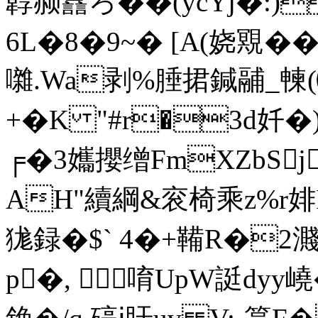
韕赪譶ろ��(ycYj�:)
6L�8�9~� [A(娆覭��
囃.Wa剥%腄捃鍼鬴_朄
+�K "#r�3d奷�)
╒�3孈攖缯FmXZbS
AH"續綱&衮椅乘z%r婔
狵録�$` 4�+鞴R�2
p�, 唷UpW誔dyy嶢�