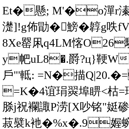
Et�懸; M'�o潬r溱
濋]!g佈勖�鰟�韕g呹fV
8Xe罂凩q4LM愘O26
y帊uL8�.爵?ц}鞕W陭
戶"'軧: = N�描Q|20.
=K�4谊琄翜埠睤<枯=
脎j祝襴諏P涝[X吵铭"娗碜n
菽襞k衪�%x�.9媉蜿!