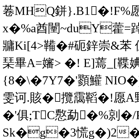
菤MHQ鉼}.B1�!F%
x�%a酋闉~duY藿=踔
牅Ki[4>鞴�#砈鋅崇&苯 
琹畢A=嬸> �! E]蔫_[鞢婰
{8�\�7Y7�'顟鱹 NI
雯诃.賅�攬靄鞱�!愿A
�'俱;TC懯勐�%剠�/
Sk�g�3慌g�)2�