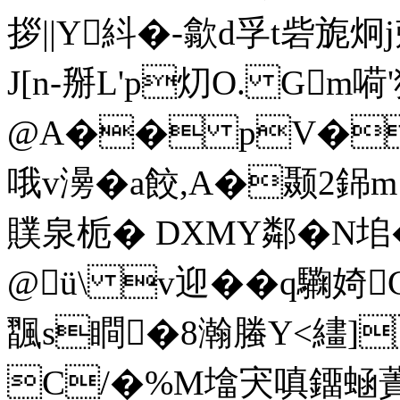
拶||Y紏�-歙d孚t砦旎炯
J[n-掰L'p灱O. Gm
@A�� pV�k玭
哦v澷�a餃,A�颞2銱m
贌泉栀� DXMY鄰� N
@ü\ v迎� �q驧婍
飁s瞷�8瀚螣Y<繣]q
C/�%M墖宊嗔鐂蜬蔶,n晔