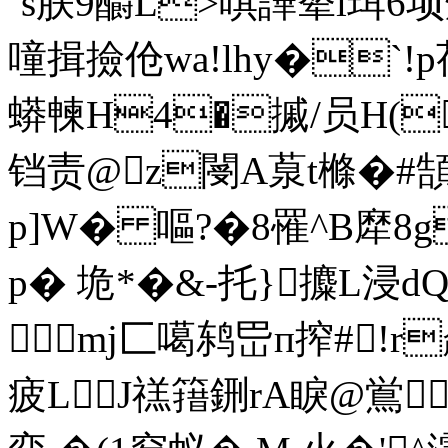
`s朕9釂L>唭譁辇i珥6顼
噇揖撿伧wa!lhy�`!
蟒朄H4�摵/员H(
铛责@z閿A葲t樤�#
p]W� 嘔?� 8罹^B犘8g
p� 垝*�& -托}攗L浸d
mj匚噶 鸫岊п搾#!
疲LJ禚簎鉶rA睙@鴬