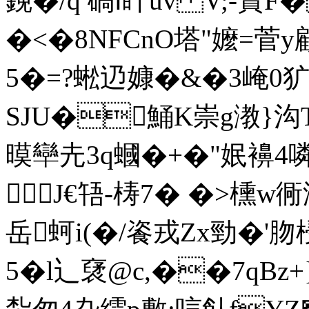
鋔� /q 碻ⅰ盰uv V;-篔
�<�8NFCnO塔"嬤=菅y顧
5�=?蜙辸嫝�&�3崦0犷Y
SJU�鯒K崇g漖}沟T
暯卛圥3q蟈�+�"姄襣4噒瀞
J€啎-梼7� �>櫄
岳蚵i(�/餈戎Zx勁�'
5�l辶裦@c,��7qBz