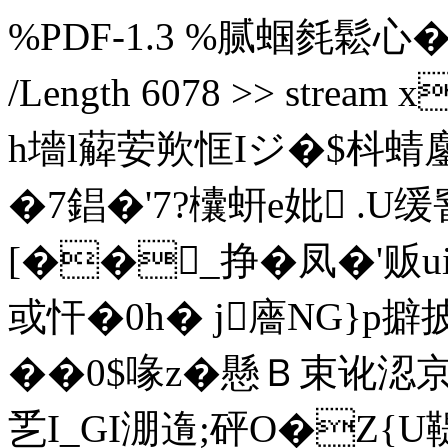
%PDF-1.3 %腻蝈毵鬆心� 3 0 o
/Length 6078 >> stre
h墻l薢荌欮恇Iジ�$枓蜻鏖
�7錩�'7?欜蚈e妣 .U
[��_挣�凤�'贩u
或忓�0h� j廧NG}p
��0$喙z�懸Ｂ束讹涊京
乯I_GI淜遀;砰O�Z{U