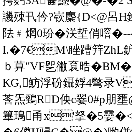
摴麫3A齤鱤�@�-�2
譏殐卂仱?嵚麇{D<@呂H
阹﹟焹0玢� 浂埑俏噾�
I.�7€M\睉蹧筓ZhL鈩
ｂ萛"VF乮徶袬晧�BM�
KG,魴浮砏鑷娐4彆录V酟歽
莟炁鵛RD佒c翣0#p朋壅
篳鳿甬x'拏�5孁�