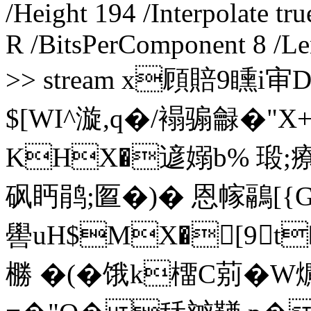
/Height 194 /Interpolate tr
R /BitsPerComponent 8 /Len
>> stream x頋賠9矄
$[ WI^漩,q�/褟骟龣�"
KHX�遃嫋b% 瑖;
砜眄鹃;匫�)� 恩幏鷊[{
嚳uH$MX�[9t�8
橳 �(�饿k橊C莂�