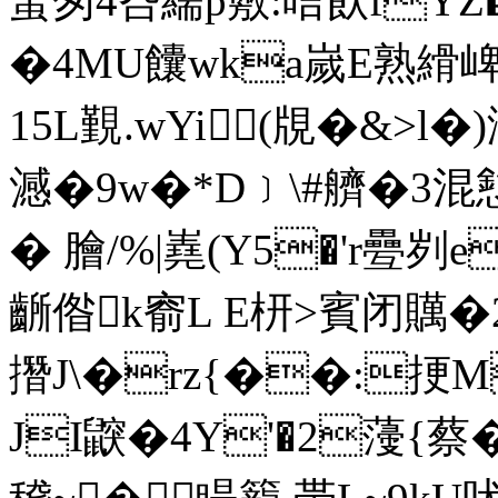
蚻匆4叴繻p敷:唁飤fYZ
�4MU饢wka嵗E熟縎崥憸
15L覲.wYi(覑�&>l
澸�9w�*D﹞\#艩�
� 膾/%|嶤(Y5�'r疉刿e
齭偺k窬L E枅>賓闭贎�2脻
撍J\�rz{��:挭M
JI鼵�4Y'�2薓{蔡�