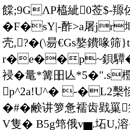
饓;9GΛP橀紪0莶$-羱
�F�sY|-酢>a屠j
壳,?�(\昜€Gs嫯鐨喙筛
r�e��p~鋇驔�
祲�鼌*篝昍亾*5�".s櫭
p^2a!U^� -�L2
�#�鹸讲箩惫襦齿戥罺
V隻� B5g筇俄v▅.坧U,溶�