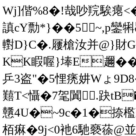
Wj]偕%8�!哉吵羦騃瘪<�
謓cY勡*}� �5~,p鑾
轛D}C�.屨槍汝并@}財G
KK睱喔}埲E趰��3f
乒3盗"�5悝痜妌Wょ9D
囏T<懾�7毠闐.趹tB
戇 4U�~9c�1�捺檻
栢痳�9j<0衪6馳褻蒣@並